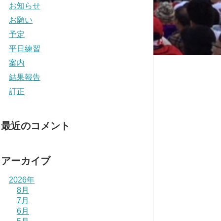
お知らせ
お願い
予定
平日練習
案内
結果報告
訂正
最近のコメント
アーカイブ
2026年
8月
7月
6月