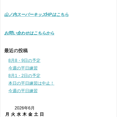
山ノ内スーパーキッズHPはこちら
お問い合わせはこちらから
最近の投稿
8月8・9日の予定
今週の平日練習
8月1・2日の予定
本日の平日練習は中止！
今週の平日練習
2026年6月
月
火
水
木
金
土
日