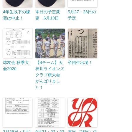
4年生以下の練
本日の予定変
5月27・28日の
習は中止！
更 6月19日
予定
球友会 秋季大
【Bチーム】天
卒団生出場！
会2020
神川ライオンズ
クラブ旗大会、
がんばりまし
た！
2月29日・3月1
9月21・22・23
本日（28日）の