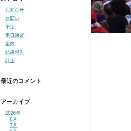
お知らせ
お願い
予定
平日練習
案内
結果報告
訂正
最近のコメント
アーカイブ
2026年
8月
7月