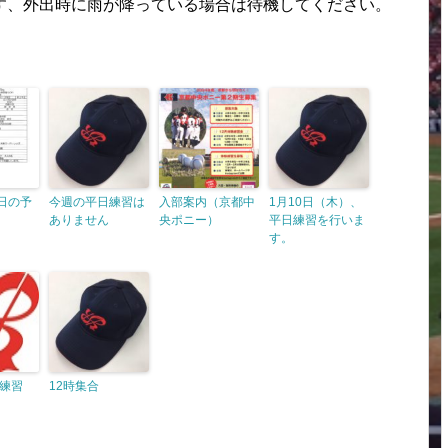
す、外出時に雨が降っている場合は待機してください。
0日の予
今週の平日練習は
入部案内（京都中
1月10日（木）、
ありません
央ポニー）
平日練習を行いま
す。
練習
12時集合