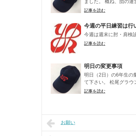
ました。 概ね、団の運
記事を読む
今週の平日練習は行
今週は週末に肘・肩検
記事を読む
明日の変更事項
明日（2日）の6年生の
て下さい。 松尾グラウン
記事を読む
お願い