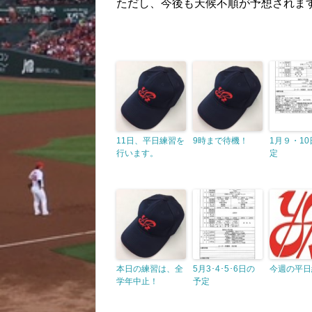
ただし、今後も天候不順が予想されま
11日、平日練習を
9時まで待機！
1月９・1
行います。
定
本日の練習は、全
5月3･4･5･6日の
今週の平日
学年中止！
予定