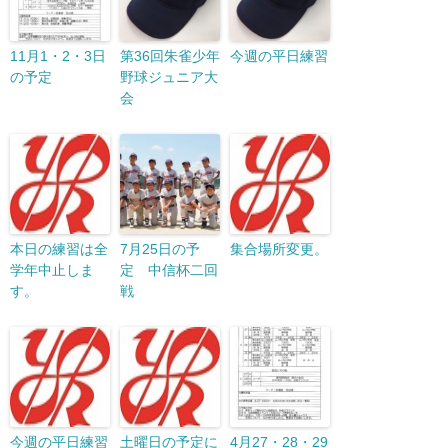
11月1・2・3日
第36回朱雀少年
今週の平日練習
の予定
野球ジュニア大
会
本日の練習は全
7月25日の予
集合場所変更。
学年中止しま
定 中信杯二回
す。
戦
今週の平日練習
土曜日の予定に
4月27・28・29