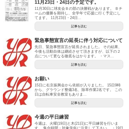
11月23日・24日の予定です。
11月30日に球友会Ｂの部の決勝戦があります。 Ｂチ
ームの優勝を期待し、全学年で応援に行く予定にし
てます。 11月23日・24日...
記事を読む
緊急事態宣言の延長に伴う対応について
先日、緊急事態宣言が延長されました。 その結果、
今後も活動自体は継続させて頂きますが、以下の２
点について更なる徹底をはかります。 ・マス...
記事を読む
お願い
15日に右京振興会から依頼が入りました。 15日9時
から、グラウンド整備3名、除草作業2名です。 この
日は自転車安全教室もありま...
記事を読む
今週の平日練習
今週は、火曜(19日)と木(21日)に平日練習を行いま
す。 集合時間・対象学年に注意して下さい。 ・19日