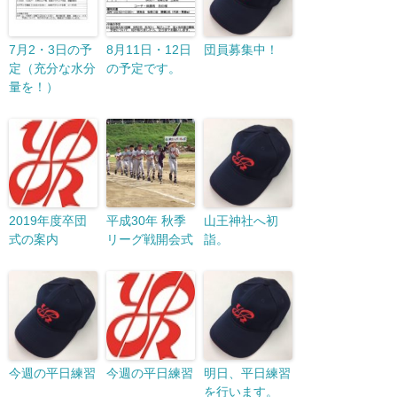
7月2・3日の予
8月11日・12日
団員募集中！
定（充分な水分
の予定です。
量を！）
2019年度卒団
平成30年 秋季
山王神社へ初
式の案内
リーグ戦開会式
詣。
今週の平日練習
今週の平日練習
明日、平日練習
を行います。