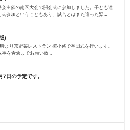
興会主催の南区大会の開会式に参加しました。子ども達
式参加ということもあり、試合とはまた違った緊...
版)
)、18時より京野菜レストラン 梅小路で卒団式を行います。
ご返事を青倉までお願い致...
月7日の予定です。