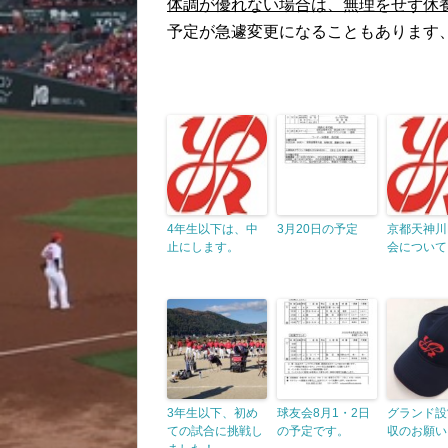
体調が優れない場合は、無理をせず休
予定が急遽変更になることもあります
4年生以下は、中
3月20日の予定
京都天神川
止にします。
会について
3年生以下、初め
球友会8月1・2日
グランド設
ての試合に挑戦し
の予定です。
収のお願い