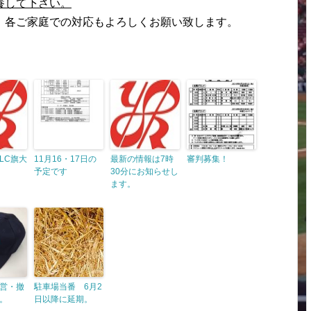
養して下さい。
、各ご家庭での対応もよろしくお願い致します。
LC旗大
11月16・17日の
最新の情報は7時
審判募集！
予定です
30分にお知らせし
ます。
営・撤
駐車場当番 6月2
。
日以降に延期。