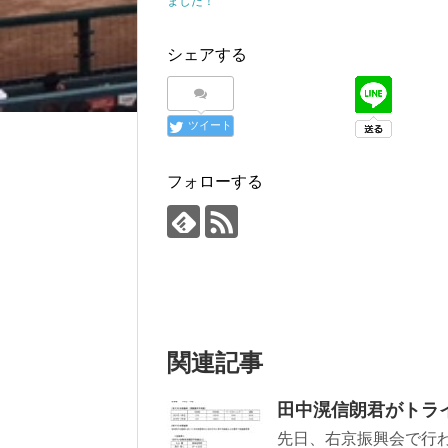
ました！
シェアする
ツイート
フォローする
関連記事
田中滉信朗君がトラ
先日、右京振興会で行わ