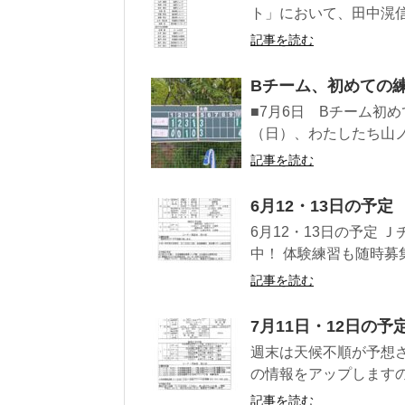
ト」において、田中滉信
記事を読む
Bチーム、初めての
■7月6日 Bチーム初
（日）、わたしたち山ノ
記事を読む
6月12・13日の予定
6月12・13日の予定
中！ 体験練習も随時募集
記事を読む
7月11日・12日の予
週末は天候不順が予想
の情報をアップしますので
記事を読む