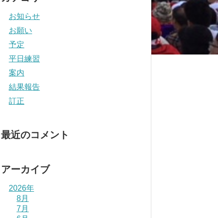
お知らせ
お願い
予定
平日練習
案内
結果報告
訂正
最近のコメント
アーカイブ
2026年
8月
7月