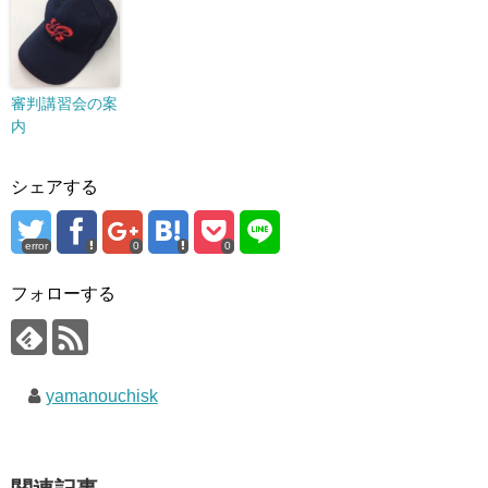
審判講習会の案
内
シェアする
error
0
0
フォローする
yamanouchisk