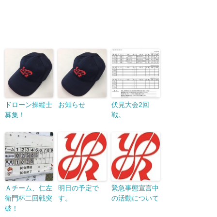
ドローン操縦士
お知らせ
伏見大会2回
募集！
戦。
Ａチーム、仁左
明日の予定で
緊急事態宣言中
衛門杯二回戦突
す。
の活動について
破！