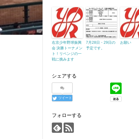
右京少年野球振興
7月28日・29日の
お願い
会 決勝トーナメン
予定です。
ト！リベンジの一
戦に挑みます
シェアする
ツイート
フォローする