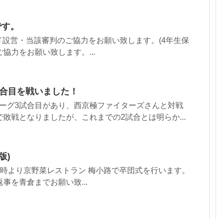
です。
ランド設営・当該審判のご協力をお願い致します。(4年生保
ご協力をお願い致します。...
試合目を戦いました！
リーグ3試合目があり、西京極ファイターズさんと対戦
で敗戦となりましたが、これまでの2試合とは明らか...
版)
)、18時より京野菜レストラン 梅小路で卒団式を行います。
ご返事を青倉までお願い致...