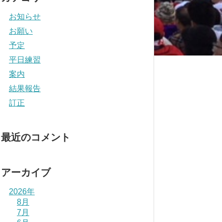
お知らせ
お願い
予定
平日練習
案内
結果報告
訂正
最近のコメント
アーカイブ
2026年
8月
7月