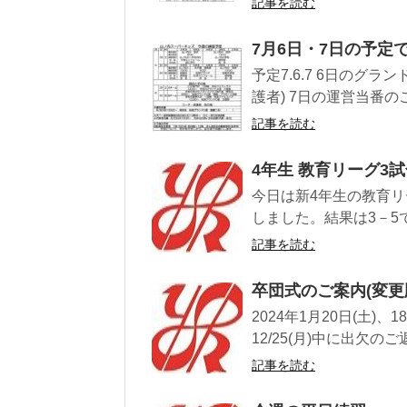
記事を読む
7月6日・7日の予定
予定7.6.7 6日のグ
護者) 7日の運営当番の
記事を読む
4年生 教育リーグ3
今日は新4年生の教育
しました。結果は3－5
記事を読む
卒団式のご案内(変更
2024年1月20日(土
12/25(月)中に出欠の
記事を読む