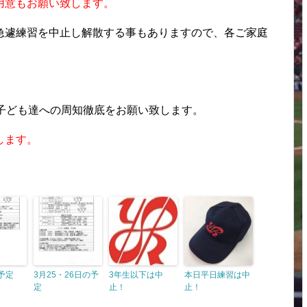
用意もお願い致します。
急遽練習を中止し解散する事もありますので、各ご家庭
。子ども達への周知徹底をお願い致します。
します。
予定
3月25・26日の予
3年生以下は中
本日平日練習は中
定
止！
止！