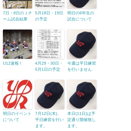
7日・8日のＪチ
5月18日・19日
明日の6年生の
ーム試合結果
の予定
試合について
U12速報！
4月29・30日・
今週は平日練習
5月1日の予定
を行いません
明日のイベント
7月12日(木)、
本日(11日)は予
について
平日練習を行い
定通り開催致し
ます。
ます。