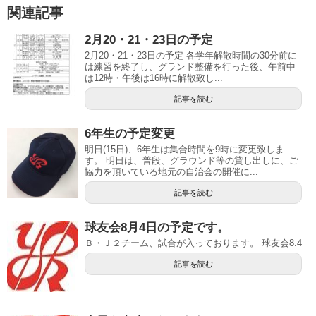
関連記事
2月20・21・23日の予定
2月20・21・23日の予定 各学年解散時間の30分前に
は練習を終了し、グランド整備を行った後、午前中
は12時・午後は16時に解散致し...
記事を読む
6年生の予定変更
明日(15日)、6年生は集合時間を9時に変更致しま
す。 明日は、普段、グラウンド等の貸し出しに、ご
協力を頂いている地元の自治会の開催に...
記事を読む
球友会8月4日の予定です。
Ｂ・Ｊ２チーム、試合が入っております。 球友会8.4
記事を読む