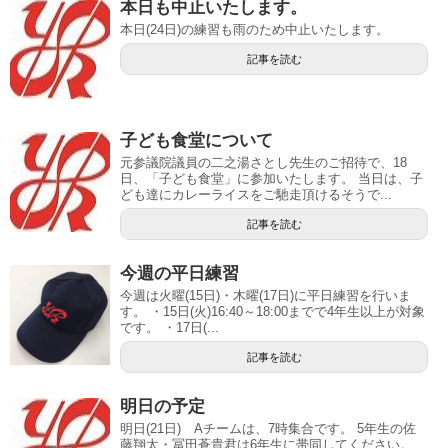
本日も中止いたします。
本日(24日)の練習も雨のため中止いたします。
記事を読む
子ども食堂について
元参議院議員の二之湯さとし先生のご招待で、18
日、「子ども食堂」に参加いたします。 当日は、子
ども達にカレーライスをご馳走頂けるそうで...
記事を読む
今週の平日練習
今週は火曜(15日)・木曜(17日)に平日練習を行いま
す。 ・15日(火)16:40～18:00までで4年生以上が対象
です。 ・17日(...
記事を読む
明日の予定
明日(21日) Aチームは、7時集合です。 5年生の佐
藤翔太・冨田蒼貴君は6年生に帯同してください。