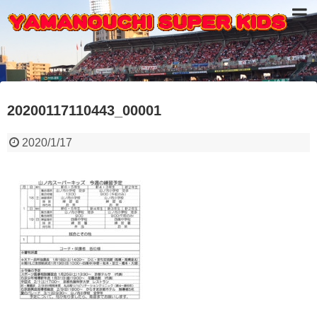
20200117110443_00001
2020/1/17