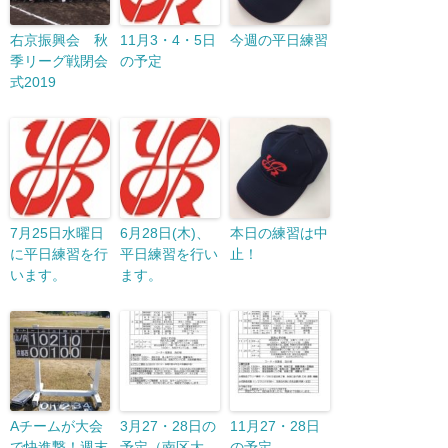
右京振興会 秋
11月3・4・5日
今週の平日練習
季リーグ戦閉会
の予定
式2019
7月25日水曜日
6月28日(木)、
本日の練習は中
に平日練習を行
平日練習を行い
止！
います。
ます。
Aチームが大会
3月27・28日の
11月27・28日
で快進撃！週末
予定（南区大
の予定