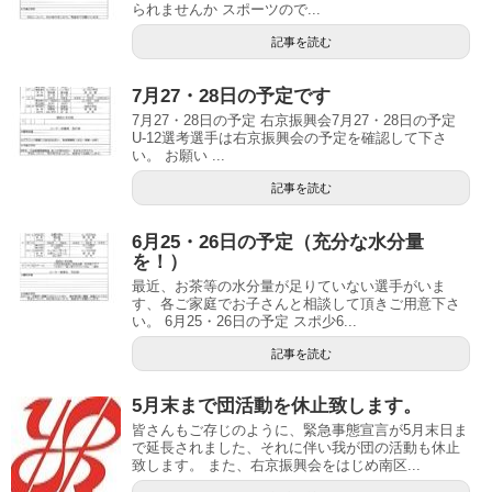
られませんか スポーツので...
記事を読む
7月27・28日の予定です
7月27・28日の予定 右京振興会7月27・28日の予定
U-12選考選手は右京振興会の予定を確認して下さ
い。 お願い ...
記事を読む
6月25・26日の予定（充分な水分量
を！）
最近、お茶等の水分量が足りていない選手がいま
す、各ご家庭でお子さんと相談して頂きご用意下さ
い。 6月25・26日の予定 スポ少6...
記事を読む
5月末まで団活動を休止致します。
皆さんもご存じのように、緊急事態宣言が5月末日ま
で延長されました、それに伴い我が団の活動も休止
致します。 また、右京振興会をはじめ南区...