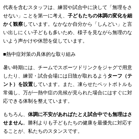
代表を含むスタッフは、練習や試合中に決して「無理をさ
せない」ことを第一に考え、
子どもたちの体調の変化を細
かく観察
しています。なかなか自分から「しんどい」と言
い出しにくい子どもも多いため、様子を見ながら無理のな
いよう声かけや休憩を促しています。
■熱中症対策の具体的な取り組み
暑い時期には、チームでスポーツドリンクをジャグで用意
したり、練習・試合会場には日陰が取れるよう
ターフ（テ
ント）を設置
しています。また、
凍らせたペットボトル
も
常備し、万が一熱中症の兆候が見られた場合にはすぐに対
応できる体制を整えています。
もちろん、
体調に不安があればたとえ試合中でも無理はさ
せません
。勝利よりも子どもたちの健康を最優先に対応す
ることが、私たちのスタンスです。