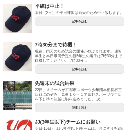
平練は中止！
本日（2日）の平日練習は雨天のため中止致します。
記事を読む
7時30分まで待機！
現在、雨天のため試合の開催が危ぶまれます。 新6
年生と本日帯同予定の新5年生の選手は7時30分まで
待機してください。 7時30分...
記事を読む
先週末の試合結果
22日、Ａチームが京都市スポーツ少年団本部長杯三
回戦にのぞみ、見事１０－１で紫野スポーツ少年団
を下し準々決勝に駒を進めました。 次...
記事を読む
JJ(3年生以下)チームにお願い
明日(15日)、JJ(3年生以下)チームは、おにぎりを2個