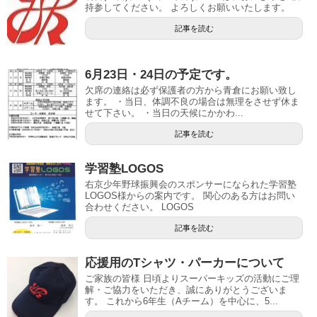
持参してください。 よろしくお願いいたします。
記事を読む
6月23日・24日の予定です。
欠席の連絡は必ず保護者の方から青倉にお願い致し
ます。 ・当日、体調不良の場合は無理をさせず休ま
せて下さい。 ・当日の天候にかかわ...
記事を読む
学習塾LOGOS
右京少年野球振興会のスポンサーになられた学習塾
LOGOS様からの案内です。 関心のある方はお問い
合わせください。 LOGOS
記事を読む
応援用のTシャツ・パーカーについて
ご家族の皆様 日頃よりスーパーキッズの活動にご理
解・ご協力をいただき、誠にありがとうございま
す。 これから6年生（Aチーム）を中心に、5...