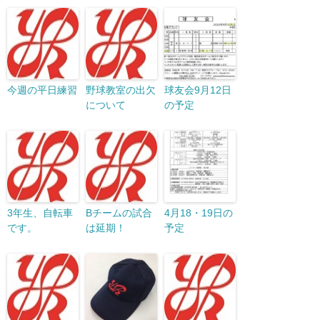
今週の平日練習
野球教室の出欠
球友会9月12日
について
の予定
3年生、自転車
Bチームの試合
4月18・19日の
です。
は延期！
予定