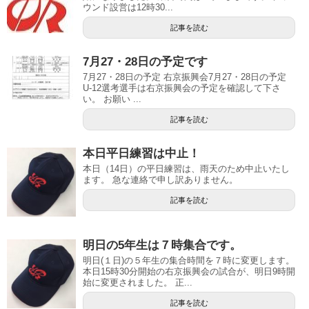
ウンド設営は12時30...
記事を読む
7月27・28日の予定です
7月27・28日の予定 右京振興会7月27・28日の予定
U-12選考選手は右京振興会の予定を確認して下さ
い。 お願い ...
記事を読む
本日平日練習は中止！
本日（14日）の平日練習は、雨天のため中止いたし
ます。 急な連絡で申し訳ありません。
記事を読む
明日の5年生は７時集合です。
明日(１日)の５年生の集合時間を７時に変更します。
本日15時30分開始の右京振興会の試合が、明日9時開
始に変更されました。 正...
記事を読む