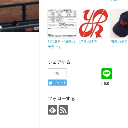
6月15日・16日の
17日の訂正。
明日の予定
予定です。
て
シェアする
ツイート
フォローする