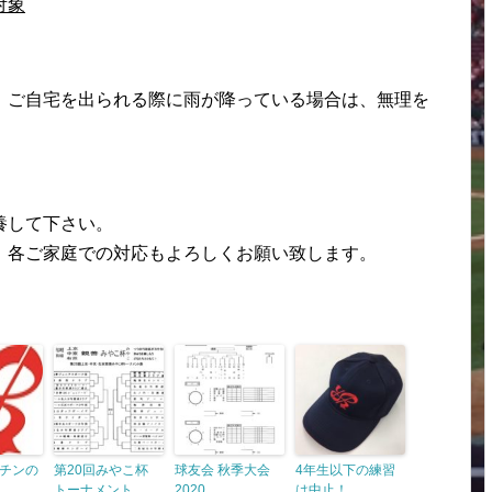
対象
、ご自宅を出られる際に雨が降っている場合は、無理を
養して下さい。
、各ご家庭での対応もよろしくお願い致します。
チンの
第20回みやこ杯
球友会 秋季大会
4年生以下の練習
トーナメント
2020
は中止！