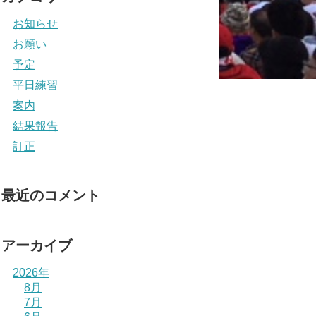
お知らせ
お願い
予定
平日練習
案内
結果報告
訂正
最近のコメント
アーカイブ
2026年
8月
7月