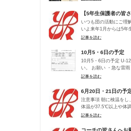
【5年生保護者の皆
いつも団の活動にご理
いよ来年1月からは5年生
記事を読む
10月5・6日の予定
10月5・6日の予定 U
い。 お願い ・急な雷雨
記事を読む
6月20日・21日の予
注意事項 朝に検温をし
体温が37.5℃以上や体
記事を読む
コーチの皆さんへお