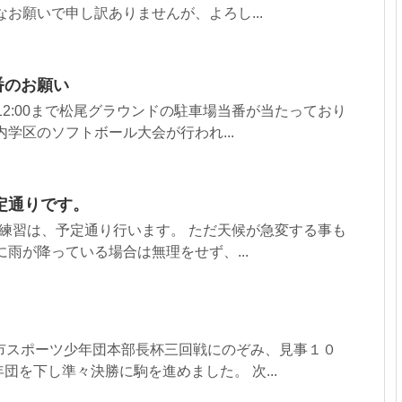
なお願いで申し訳ありませんが、よろし...
番のお願い
～12:00まで松尾グラウンドの駐車場当番が当たっており
内学区のソフトボール大会が行われ...
定通りです。
練習は、予定通り行います。 ただ天候が急変する事も
に雨が降っている場合は無理をせず、...
都市スポーツ少年団本部長杯三回戦にのぞみ、見事１０
団を下し準々決勝に駒を進めました。 次...