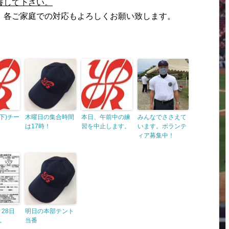
養して下さい。
、各ご家庭での対応もよろしくお願い致します。
以下)チー
木曜日の集合時間
本日、午前中の練
みんなでささえて
は17時！
習を中止します。
います。ボランテ
ィア募集中！
・28日
明日の本部テント
。
当番