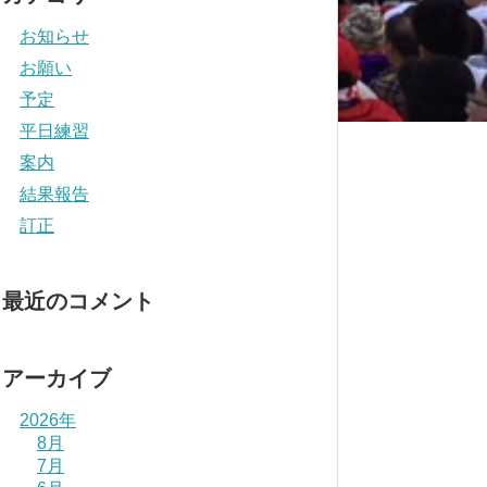
お知らせ
お願い
予定
平日練習
案内
結果報告
訂正
最近のコメント
アーカイブ
2026年
8月
7月