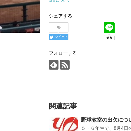
設営について
シェアする
ツイート
フォローする
関連記事
野球教室の出欠につ
５・６年生で、8月4日