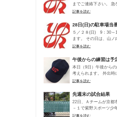
までご連絡下さい。 急
記事を読む
28日(日)の駐車場当
５／２８(日) 9：30
ます。 その日は、山ノ
記事を読む
午後からの練習は予
本日（9日）午後からの
考えられます。 外出時
記事を読む
先週末の試合結果
22日、Ａチームが京
－１で紫野スポーツ少年
記事を読む