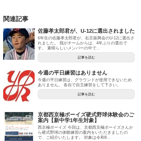
関連記事
佐藤孝太郎君が、U-12に選出されました
6年生の佐藤孝太郎君が、右京振興会のU-12に選出さ
れました。 我がチームからは、4年ぶりの選出で
す。 素晴らしいメンバーの中で...
記事を読む
今週の平日練習はありません
今週の平日練習は、グラウンドが使用できないため
ありません。 各自で自主練習をして下さい。
記事を読む
京都西京極ボーイズ硬式野球体験会のご
案内【新中学1年生対象】
西京極ボーイズ 今回は、京都西京極ボーイズさんか
ら硬式野球の体験練習の案内をいただきましたの
で、ご紹介いたします。 対象は令和8...