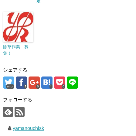
定
除草作業 募
集！
シェアする
error
0
0
フォローする
yamanouchisk