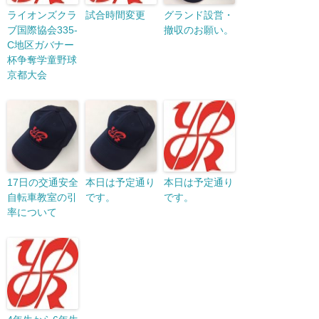
ライオンズクラ
試合時間変更
グランド設営・
ブ国際協会335-
撤収のお願い。
C地区ガバナー
杯争奪学童野球
京都大会
17日の交通安全
本日は予定通り
本日は予定通り
自転車教室の引
です。
です。
率について