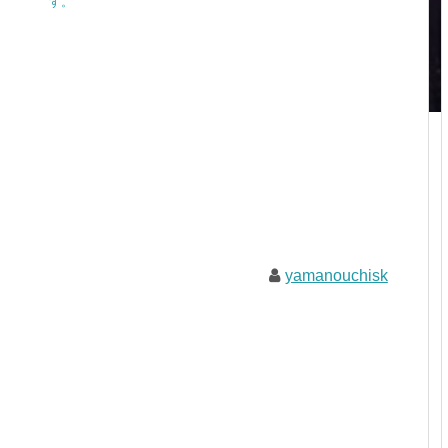
す。
yamanouchisk