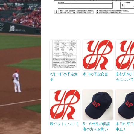
2月11日の予定変
本日の予定変更
京都天神川
更
会について
膝パットについて
5・６年生の保護
本日の平日
者の方へお願い
中止！