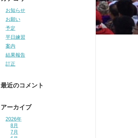
お知らせ
お願い
予定
平日練習
案内
結果報告
訂正
最近のコメント
アーカイブ
2026年
8月
7月