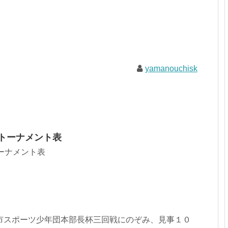
yamanouchisk
会トーナメント表
トーナメント表
都市スポーツ少年団本部長杯三回戦にのぞみ、見事１０