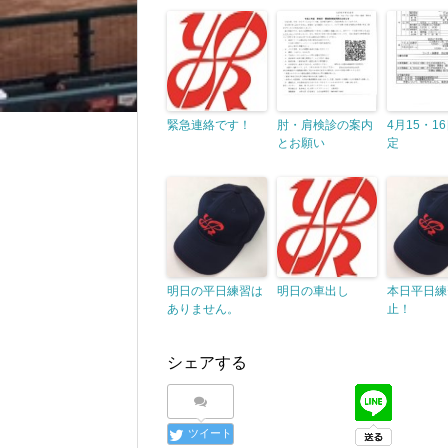
緊急連絡です！
肘・肩検診の案内
4月15・1
とお願い
定
明日の平日練習は
明日の車出し
本日平日練
ありません。
止！
シェアする
ツイート