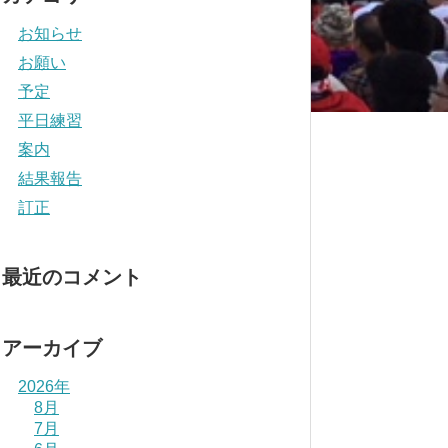
お知らせ
お願い
予定
平日練習
案内
結果報告
訂正
最近のコメント
アーカイブ
2026年
8月
7月