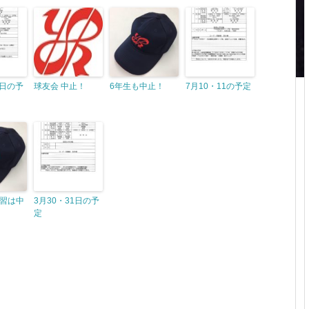
6日の予
球友会 中止！
6年生も中止！
7月10・11の予定
習は中
3月30・31日の予
定