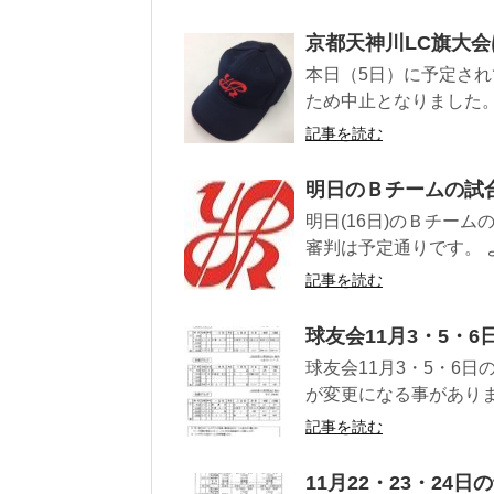
京都天神川LC旗大
本日（5日）に予定され
ため中止となりました。
記事を読む
明日のＢチームの試
明日(16日)のＢチー
審判は予定通りです。 
記事を読む
球友会11月3・5・6
球友会11月3・5・6
が変更になる事があり
記事を読む
11月22・23・24日