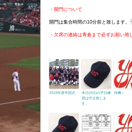
・開門について
開門は集合時間の10分前と致します
・欠席の連絡は青倉まで必ずお願い致
2018年度卒団式
本日(4日)の平日練
待機！
習は中止致しま
す。