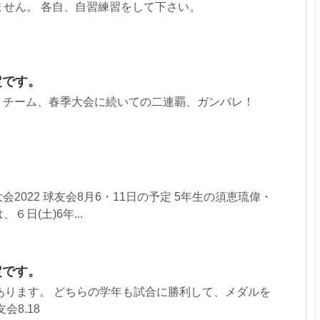
ません。 各自、自習練習をして下さい。
定です。
 Ｊチーム、春季大会に続いての二連覇、ガンバレ！
会2022 球友会8月6・11日の予定 5年生の須恵琉偉・
日(土)6年...
定です。
あります。 どちらの学年も試合に勝利して、メダルを
会8.18