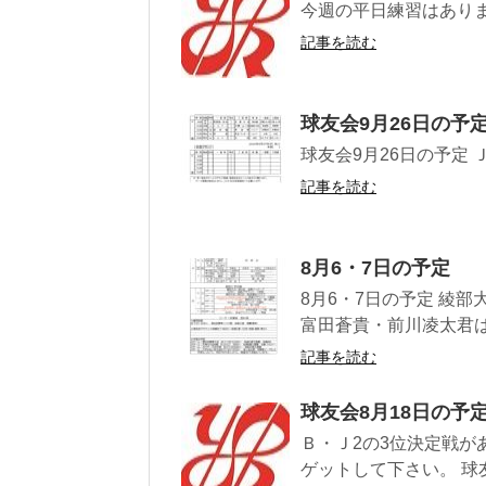
今週の平日練習はあり
記事を読む
球友会9月26日の予
球友会9月26日の予定
記事を読む
8月6・7日の予定
8月6・7日の予定 綾部大
富田蒼貴・前川凌太君は、６
記事を読む
球友会8月18日の予
Ｂ・Ｊ2の3位決定戦が
ゲットして下さい。 球友