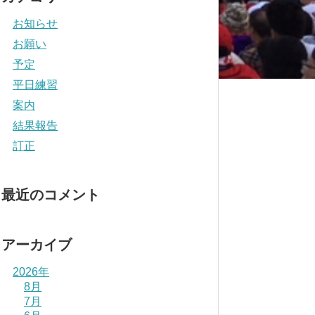
お知らせ
お願い
予定
平日練習
案内
結果報告
訂正
最近のコメント
アーカイブ
2026年
8月
7月