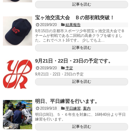
記事を読む
宝ヶ池交流大会 Ｂの部初戦突破！
2019/9/20
結果報告
9月15日の京都市スポーツ少年団宝ヶ池交流大会でＢ
チームが初戦である二回戦の高倉クラブを破りまし
た。これでベスト16です。 少しでも上...
記事を読む
9月21日・22日・23日の予定です。
2019/9/20
予定
9月21日・22日・23日の予定
記事を読む
明日、平日練習を行います。
2019/9/18
平日練習
,
案内
明日(19日)、５・６年生を対象に、16時40分より平日
練習を行います。
記事を読む