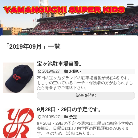
「
2019年09月
」
一覧
宝ヶ池駐車場当番。
2019/9/27
お願い
29日の宝ヶ池グランドの駐車場当番が現在4名です。
もし手の空いているコーチ・保護者の方がおられまし
たら青倉までご連絡下さい。 ...
記事を読む
9月28日・29日の予定です。
2019/9/27
予定
9月28日・29日の予定 今週末は土曜日に西院小学校の
参観日、日曜日は山ノ内学区の区民運動会がありま
す。 そのため、試合はありま...