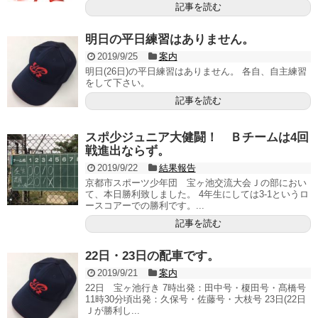
記事を読む
明日の平日練習はありません。
2019/9/25
案内
明日(26日)の平日練習はありません。 各自、自主練習
をして下さい。
記事を読む
スポ少ジュニア大健闘！ Ｂチームは4回
戦進出ならず。
2019/9/22
結果報告
京都市スポーツ少年団 宝ヶ池交流大会Ｊの部におい
て、本日勝利致しました。 4年生にしては3-1というロ
ースコアーでの勝利です。...
記事を読む
22日・23日の配車です。
2019/9/21
案内
22日 宝ヶ池行き 7時出発：田中号・榎田号・髙橋号
11時30分頃出発：久保号・佐藤号・大枝号 23日(22日
Ｊが勝利し...