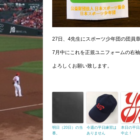
27日、4先生にスポーツ少年団の団員
7月中にこれを正規ユニフォームの右
よろしくお願い致します。
明日（20日）の当
今週の平日練習は
本日の平日
番。
ありません
中止！