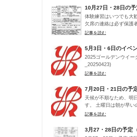
10月27日・28日の
体験練習はいつでも大
欠席の連絡は必ず保護者
記事を読む
5月3日・6日のイベ
2025ゴールデンウイー
_20250423)
記事を読む
7月20日・21日の予
天候が不順なため、明
す。 土曜日は朝が早い
記事を読む
3月27・28日の予