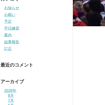
お知らせ
お願い
予定
平日練習
案内
結果報告
訂正
最近のコメント
アーカイブ
2026年
8月
7月