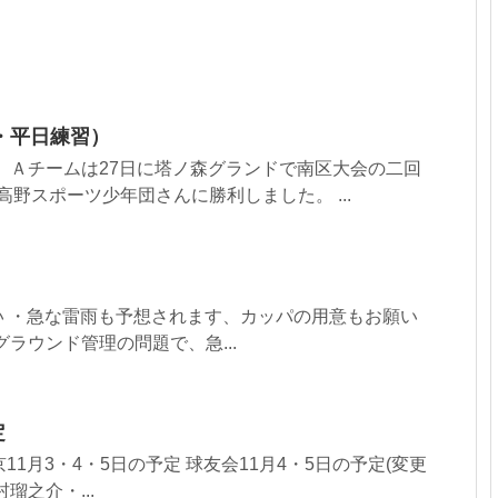
・平日練習）
 Ａチームは27日に塔ノ森グランドで南区大会の二回
高野スポーツ少年団さんに勝利しました。 ...
願い ・急な雷雨も予想されます、カッパの用意もお願い
ラウンド管理の問題で、急...
定
京11月3・4・5日の予定 球友会11月4・5日の予定(変更
瑠之介・...