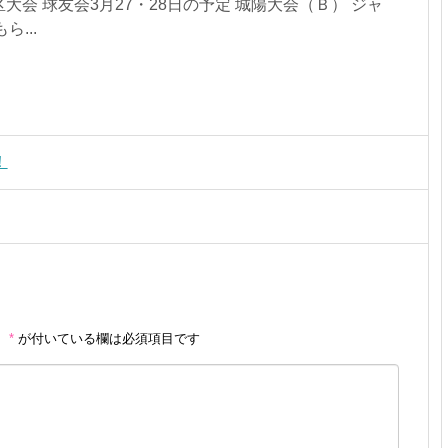
南区大会 球友会3月27・28日の予定 城陽大会（Ｂ） ジャ
...
！
。
*
が付いている欄は必須項目です