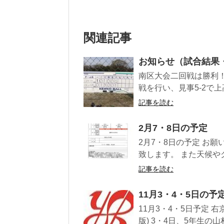
関連記事
お知らせ（試合結果
南区大会二回戦は勝利！
戦を行い、見事5-2で上
記事を読む
2月7・8日の予定
2月7・8日の予定 お
致します。 また天候やグ
記事を読む
11月3・4・5日の予
11月3・4・5日予定 右
版) 3・4日、5年生の山村