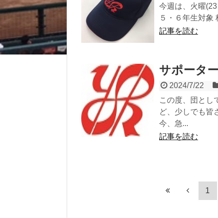
今週は、火曜(23
５・６年生対象 
記事を読む
サポータ
2024/7/22
この度、団とし
ど、少しでも皆
今、急...
記事を読む
1