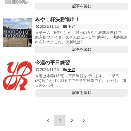
記事を読む
みやこ杯決勝進出！
2021/11/15
予定
Ａチーム（6年生）が、14日のみやこ杯準決勝戦で、
西京極ファイターズさんに２－１で 勝利し、決勝戦進
出を決めました。決勝戦は1...
記事を読む
今週の平日練習
2021/11/15
予定
今週は木曜(18日)に平日練習を行います。 ・18日
(木)16:40～18:00までで全学年対象です。 ただし、18
日の5・6年...
記事を読む
1
2