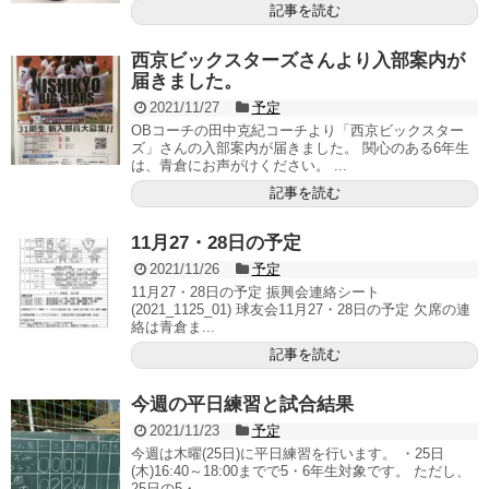
記事を読む
西京ビックスターズさんより入部案内が
届きました。
2021/11/27
予定
OBコーチの田中克紀コーチより「西京ビックスター
ズ」さんの入部案内が届きました。 関心のある6年生
は、青倉にお声がけください。 ...
記事を読む
11月27・28日の予定
2021/11/26
予定
11月27・28日の予定 振興会連絡シート
(2021_1125_01) 球友会11月27・28日の予定 欠席の連
絡は青倉ま...
記事を読む
今週の平日練習と試合結果
2021/11/23
予定
今週は木曜(25日)に平日練習を行います。 ・25日
(木)16:40～18:00までで5・6年生対象です。 ただし、
25日の5・...