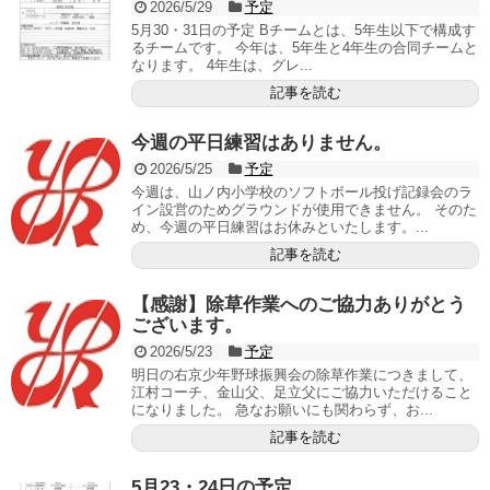
2026/5/29
予定
5月30・31日の予定 Bチームとは、5年生以下で構成す
るチームです。 今年は、5年生と4年生の合同チームと
なります。 4年生は、グレ...
記事を読む
今週の平日練習はありません。
2026/5/25
予定
今週は、山ノ内小学校のソフトボール投げ記録会のラ
イン設営のためグラウンドが使用できません。 そのた
め、今週の平日練習はお休みといたします。...
記事を読む
【感謝】除草作業へのご協力ありがとう
ございます。
2026/5/23
予定
明日の右京少年野球振興会の除草作業につきまして、
江村コーチ、金山父、足立父にご協力いただけること
になりました。 急なお願いにも関わらず、お...
記事を読む
5月23・24日の予定