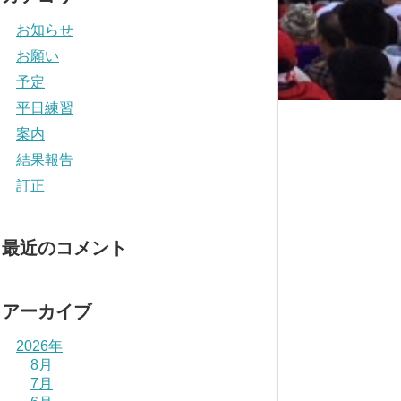
お知らせ
お願い
予定
平日練習
案内
結果報告
訂正
最近のコメント
アーカイブ
2026年
8月
7月