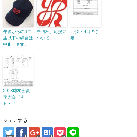
午後からの3年
中信杯、応援に
8月3・4日の予
生以下の練習は
ついて
定
中止します。
2018球友会夏
季大会（Ａ・
Ｂ・Ｊ）
シェアする
error
0
0