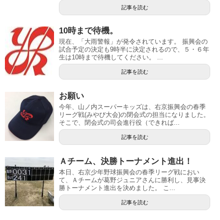
記事を読む
10時まで待機。
現在、「大雨警報」が発令されています。 振興会の
試合予定の決定も9時半に決定されるので、５・６年
生は10時まで待機してください。 ...
記事を読む
お願い
今年、山ノ内スーパーキッズは、右京振興会の春季
リーグ戦(みやび大会)の閉会式の担当になりました。
そこで、閉会式の司会進行役（できれば...
記事を読む
Ａチーム、決勝トーナメント進出！
本日、右京少年野球振興会の春季リーグ戦におい
て、Ａチームが葛野ジュニアさんに勝利し、見事決
勝トーナメント進出を決めました。 こ...
記事を読む