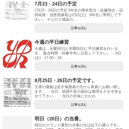
7月23・24日の予定
7月23・24日の予定 5年生の岡本哲汰・佐藤翔太・沼
田祐惺・須恵琉偉君は23日(土)、6年生に帯同して下
さい。 ※コロナ感染の...
記事を読む
今週の平日練習
今週は、火曜(4日)と木曜(6日)に平日練習を行いま
す。 集合時間・対象学年に注意して下さい。 ・4日
(火) 17:00～18:...
記事を読む
8月25日・26日の予定です。
欠席の連絡は必ず保護者の方から青倉にお願い致し
ます。 ・当日、体調不良の場合は無理をさせず休ま
せて下さい。 ・当日の天候にかかわ...
記事を読む
明日（20日）の当番。
明日のグランド運営の当番の方は以下の通りです。