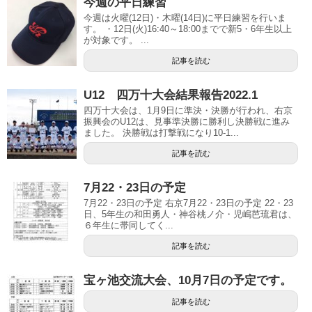
今週の平日練習
今週は火曜(12日)・木曜(14日)に平日練習を行いま
す。 ・12日(火)16:40～18:00までで新5・6年生以上
が対象です。 ...
記事を読む
U12 四万十大会結果報告2022.1
四万十大会は、1月9日に準決・決勝が行われ、右京
振興会のU12は、見事準決勝に勝利し決勝戦に進み
ました。 決勝戦は打撃戦になり10-1...
記事を読む
7月22・23日の予定
7月22・23日の予定 右京7月22・23日の予定 22・23
日、5年生の和田勇人・神谷桃ノ介・児嶋芭琉君は、
６年生に帯同してく...
記事を読む
宝ヶ池交流大会、10月7日の予定です。
記事を読む