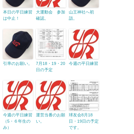
本日の平日練習
大運動会 参加
山王神社へ初
は中止！
確認。
詣。
引率のお願い。
7月18・19・20
今週の平日練習
日の予定
今週の平日練習
運営当番のお願
球友会8月18
（5・６年生の
い。
日・19日の予定
み）
です。