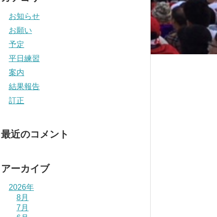
お知らせ
お願い
予定
平日練習
案内
結果報告
訂正
最近のコメント
アーカイブ
2026年
8月
7月