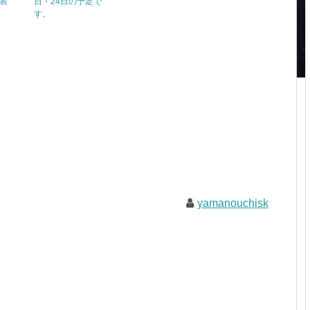
表
日・24日の予定で
す。
yamanouchisk