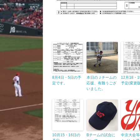
8月4日・5日の予
本日のＪチームの
12月18・
定です。
応援、有難うござ
予定(変更版
いました。
10月15・16日の
Bチームの試合に
中京大会等