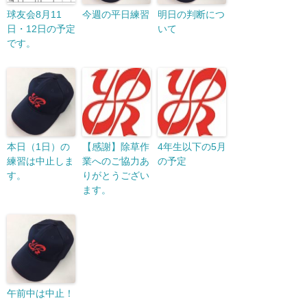
球友会8月11
今週の平日練習
明日の判断につ
日・12日の予定
いて
です。
本日（1日）の
【感謝】除草作
4年生以下の5月
練習は中止しま
業へのご協力あ
の予定
す。
りがとうござい
ます。
午前中は中止！