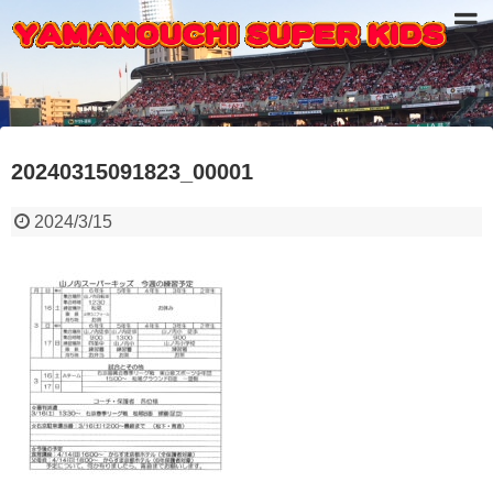
20240315091823_00001
2024/3/15