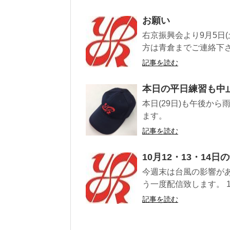
お願い
右京振興会より9月5日
方は青倉までご連絡下さい。
記事を読む
本日の平日練習も中
本日(29日)も午後か
ます。
記事を読む
10月12・13・14
今週末は台風の影響があ
う一度配信致します。 10月
記事を読む