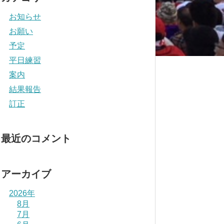
お知らせ
お願い
予定
平日練習
案内
結果報告
訂正
最近のコメント
アーカイブ
2026年
8月
7月