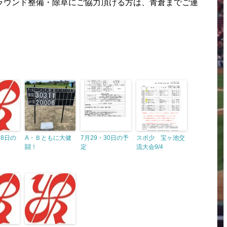
ラウンド整備・除草にご協力頂ける方は、青倉までご連
18日の
A・Ｂともに大健
7月29・30日の予
スポ少 宝ヶ池交
闘！
定
流大会9/4