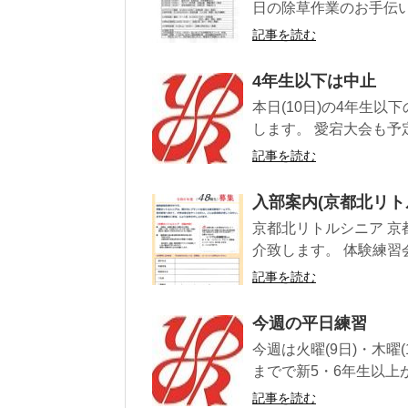
日の除草作業のお手伝い
記事を読む
4年生以下は中止
本日(10日)の4年生
します。 愛宕大会も予
記事を読む
入部案内(京都北リト
京都北リトルシニア 
介致します。 体験練習
記事を読む
今週の平日練習
今週は火曜(9日)・木曜(1
までで新5・6年生以上が対
記事を読む