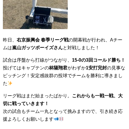
昨日、
右京振興会 春季リーグ戦
の開幕戦が行われ、Aチー
ムは
嵐山ガッツボーイズさん
と対戦しました！
試合は序盤から打線がつながり、
15-0の3回コールド勝ち！
投げてはキャプテンの
林陽翔君
がわずか
1安打完封
の見事な
ピッチング！安定感抜群の投球でチームを勝利に導きまし
た
リーグ戦はまだ始まったばかり。
これからも一戦一戦、大
切に戦っていきます！
次の試合もチーム一丸となって挑みますので、引き続き応
援よろしくお願いします